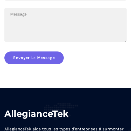
Envoyer Le Message
AllegianceTek
AllegianceTek aide tous les types d'entreprises à surmonter