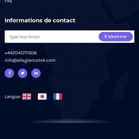
Faq
Informations de contact
S'abonner
+442045771508
info@allegiancetek.com
Langue: