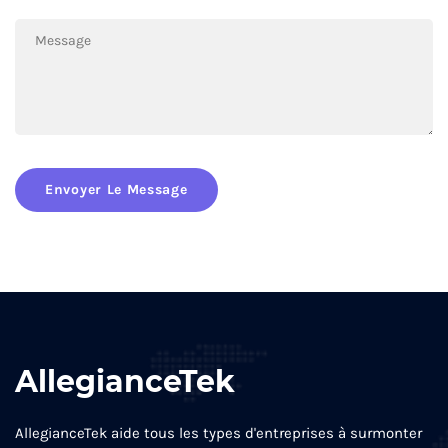
Envoyer Le Message
AllegianceTek
AllegianceTek aide tous les types d'entreprises à surmonter